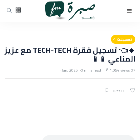
تسجيلات
🔹👈 تسجيل فقرة TECH-TECH مع عزيز
المناعي 📱📱
0 mins read
1,054 views
07 Jun, 2025
0 likes