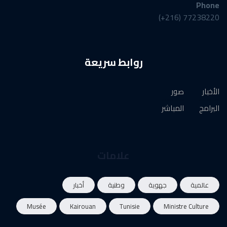
Phone
77238220 (216+)
روابط سريعة
الأخبار
صور
البرامج
المباشر
علامات
عالمية
جهوية
وطنية
أخبار
Musée
Kairouan
Tunisie
Ministre Culture