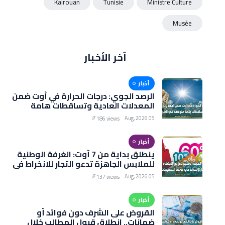
Kairouan
Tunisie
Ministre Culture
Musée
آخر الأخبار
أخبار
الرصد الجوي: درجات الحرارة في أوت ضمن
المعدلات العادية وتساقطات هامة
متوقعة في الخريف
05 Aug, 2026
186 views
أخبار
ينطلق بداية من 7 أوت: الغرفة الوطنية
للملابس الجاهزة تدعو التجار للانخراط في
موسم التخفيضات الصيفية
05 Aug, 2026
137 views
أخبار
القروض على الشرف دون فوائد أو
ضمانات.. انطلاق قبول المطالب خلال