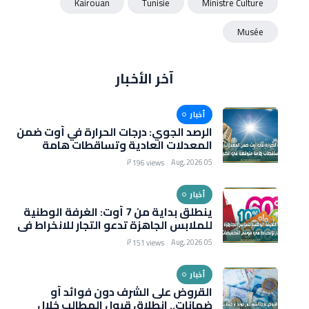
Kairouan
Tunisie
Ministre Culture
Musée
آخر الأخبار
أخبار
الرصد الجوي: درجات الحرارة في أوت ضمن
المعدلات العادية وتساقطات هامة
متوقعة في الخريف
05 Aug, 2026
196 views
أخبار
ينطلق بداية من 7 أوت: الغرفة الوطنية
للملابس الجاهزة تدعو التجار للانخراط في
موسم التخفيضات الصيفية
05 Aug, 2026
151 views
أخبار
القروض على الشرف دون فوائد أو
ضمانات.. انطلاق قبول المطالب خلال