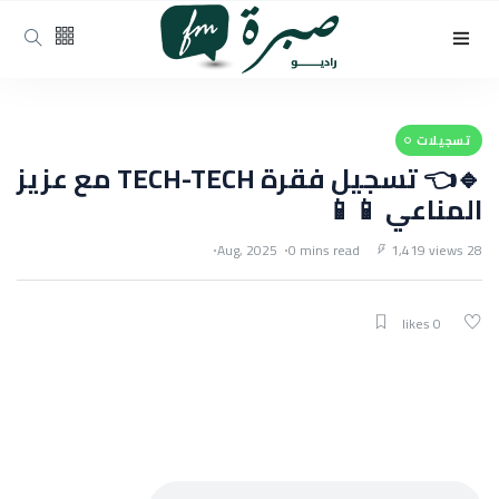
تسجيلات
🔹👈 تسجيل فقرة TECH-TECH مع عزيز
المناعي 📱📱
0 mins read
1,419 views
28 Aug, 2025
0 likes