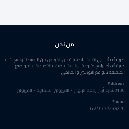
من نحن
صبرة أف أم هي اذاعة خاصة تبث من القيروان من الوسط التونسي. تبث
صبرة أف أم برامج متنوعة سياسية رياضية و اقتصادية و المواضيع
المتعلقة بالواقع التونسي و العالمي
Address
3100شارع أبي زمعة البلوي - القيروان الشمالية - القيروان
Phone
77238220 (216+)