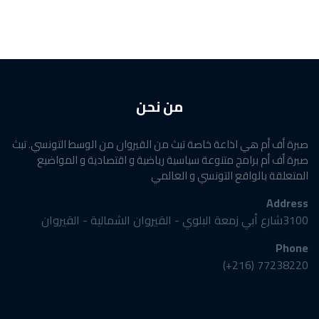
من نحن
صبرة أف أم هي اذاعة خاصة تبث من القيروان من الوسط التونسي. تبث
صبرة أف أم برامج متنوعة سياسية رياضية و اقتصادية و المواضيع
المتعلقة بالواقع التونسي و العالمي
Address
3100شارع أبي زمعة البلوي - القيروان الشمالية - القيروان
Phone
77238220 (216+)