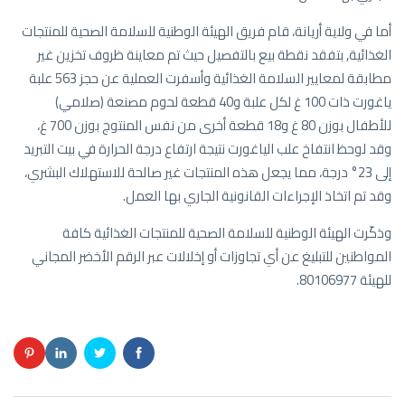
أما في ولاية أريانة، قام فريق الهيئة الوطنية للسلامة الصحية للمنتجات
الغذائية, بتفقد نقطة بيع بالتفصيل حيث تم معاينة ظروف تخزين غير
مطابقة لمعايير السلامة الغذائية وأسفرت العملية عن حجز 563 علبة
ياغورت ذات 100 غ لكل علبة و40 قطعة لحوم مصنعة (صلامي)
للأطفال بوزن 80 غ و18 قطعة أخرى من نفس المنتوج بوزن 700 غ،
وقد لوحظ انتفاخ علب الياغورت نتيجة ارتفاع درجة الحرارة في بيت التبريد
إلى 23° درجة، مما يجعل هذه المنتجات غير صالحة للاستهلاك البشري،
وقد تم اتخاذ الإجراءات القانونية الجاري بها العمل.
وذكّرت الهيئة الوطنية للسلامة الصحية للمنتجات الغذائية كافة
المواطنين للتبليغ عن أي تجاوزات أو إخلالات عبر الرقم الأخضر المجاني
للهيئة 80106977.