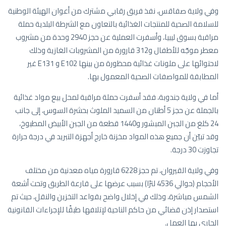
وفي ولاية صفاقس، نفذ فريق رقابي مشترك من أعوان الهيئة الوطنية
للسلامة الصحية للمنتجات الغذائية بالتعاون مع الشرطة البلدية حملة
مراقبة بسوق ليبيا، وأسفرت العملية عن حجز 2940 وحدة من مشروب
معطر موجّه للأطفال و312 قارورة من المشروبات الغازية وذلك
لاحتوائها على ملونات غذائية محظورة من بينها E102 و E131 غير
المطابقة للمواصفات الصحية المعمول بها.
أما في ولاية جندوبة، فقد أسفرت حملة مراقبة لمحل بيع مواد غذائية
بالجملة عن حجز 5 أطنان من السميد الملوث بحشرة السوس، إلى جانب
24 كلغ من الجبن المبشور و1440 قطعة من الجبن الأبيض المطبوخ،
وقد تبيّن أن جميع هذه المواد مخزنة خارج أجهزة التبريد في درجة حرارة
تجاوزت 30 درجة.
وفي ولاية القيروان، تم حجز 6228 قارورة مياه معدنية من مختلف
الأحجام (حوالي 4536 لترًا) بسبب عرضها على قارعة الطريق وتحت أشعة
الشمس مباشرة، وذلك في إخلال واضح بقواعد التخزين والنقل، حيث تم
استصدار إذن قضائي من حاكم الناحية لإتلافها طبقًا للإجراءات القانونية
الجاري بها العمل.