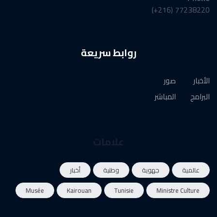
77238220 (216+)
روابط سريعة
الأخبار
صور
البرامج
المباشر
علامات
عالمية
جهوية
وطنية
أخبار
Musée
Kairouan
Tunisie
Ministre Culture