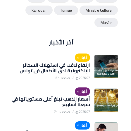
Kairouan
Tunisie
Ministre Culture
Musée
آخر الأخبار
أخبار
ارتفاع لافت في استهلاك السجائر
الإلكترونية لدى الأطفال في تونس
وتحذيرات من مخاطرها الصحية
07 Aug, 2026
18 views
أخبار
أسعار الذهب تبلغ أعلى مستوياتها في
سبعة أسابيع
07 Aug, 2026
132 views
أخبار