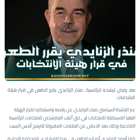
بعد رفض ترشحه للرئاسية.. منذر الزنايدي يقرر الطعن في قرار هيئة
الانتخابات
عبر الناشط السياسي منذر الزنايدي عن رفضه واستنكاره لقرار الهيئة
العليا المستقلة للانتخابات في حق أغلب المترشحين للانتخابات الرئاسية
القادمة وذلك بعد الاعلان عن الملفات المقبولة للترشح أمس السبت
كما أوضح الزنايدي أنه قرر الطعن في هذا القرار لدى المحكمة الإدارية