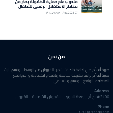
مندوب عام حماية الطفولة يحذّر من
مخاطر الاستغلال الرقمي للأطفال
07 Aug, 2026
124 views
من نحن
صبرة أف أم هي اذاعة خاصة تبث من القيروان من الوسط التونسي. تبث
صبرة أف أم برامج متنوعة سياسية رياضية و اقتصادية و المواضيع
المتعلقة بالواقع التونسي و العالمي
Address
3100شارع أبي زمعة البلوي - القيروان الشمالية - القيروان
Phone
77238220 (216+)