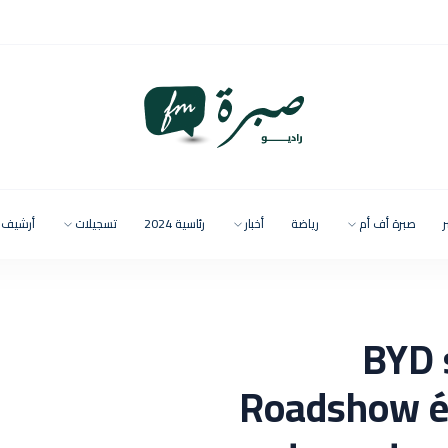
ر
صبرة أف أم
رياضة
أخبار
رئاسية 2024
تسجيلات
أرشيف
BYD s
Roadshow él