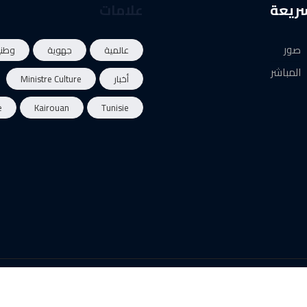
سريعة
علامات
صور
عالمية
جهوية
وطني
المباشر
أخبار
Ministre Culture
e
Kairouan
Tunisie