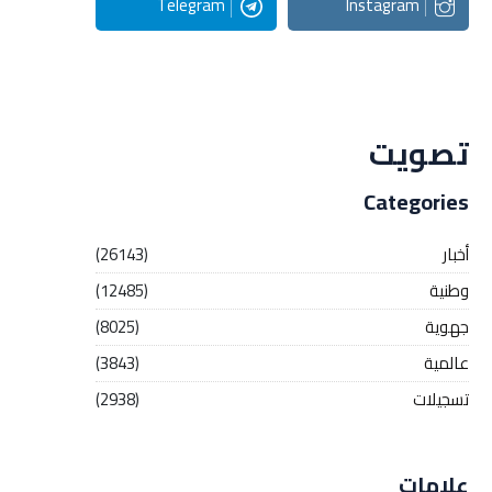
Telegram
Instagram
Streaming
تصويت
Categories
أخبار
(26143)
وطنية
(12485)
جهوية
(8025)
عالمية
(3843)
تسجيلات
(2938)
علامات