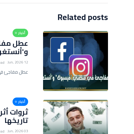
Related posts
أخبار
عطل مفا
و'أنستغرا
12 Jun, 2026
ead
عطل مفاجئ في م
أخبار
ثروات أث
تاريخها
03 Jun, 2026
ead