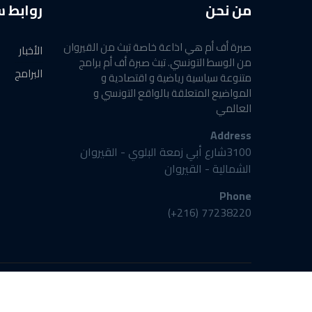
من نحن
روابط 
صبرة أف أم هي اذاعة خاصة تبث من القيروان
الأخبار
من الوسط التونسي. تبث صبرة أف أم برامج
البرامج
متنوعة سياسية رياضية و اقتصادية و
المواضيع المتعلقة بالواقع التونسي و
العالمي
Address
3100شارع أبي زمعة البلوي - القيروان
الشمالية - القيروان
Phone
77238220 (216+)
©2024 Radio SabraFM powered by DataMall Group®