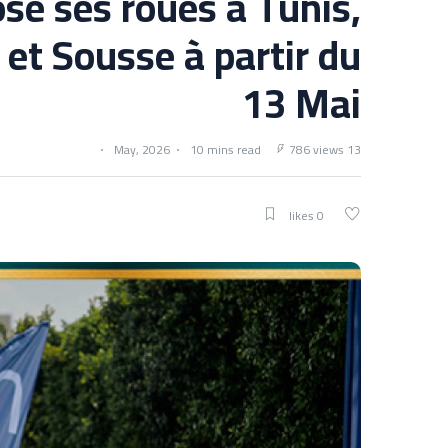
ose ses roues à Tunis,
 et Sousse à partir du
13 Mai
10 mins read
786 views
13 May, 2026
0 likes