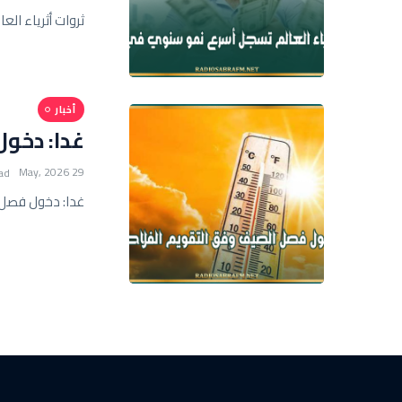
ثروات أثرياء ال
أخبار
غدا: دخو
29 May, 2026
ad
غدا: دخول فصل 