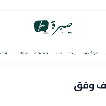
ر
صبرة أف أم
رياضة
أخبار
رئاسية 2024
تسجيلات
أرشيف
يف وفق