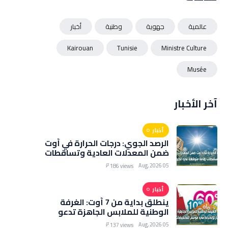
عالمية
جهوية
وطنية
أخبار
Kairouan
Tunisie
Ministre Culture
Musée
آخر الأخبار
أخبار
الرصد الجوي: درجات الحرارة في أوت
ضمن المعدلات العادية وتساقطات
هامة متوقعة في الخريف
05 Aug, 2026
186 views
أخبار
ينطلق بداية من 7 أوت: الغرفة
الوطنية للملابس الجاهزة تدعو
التجار للانخراط في موسم
05 Aug, 2026
137 views