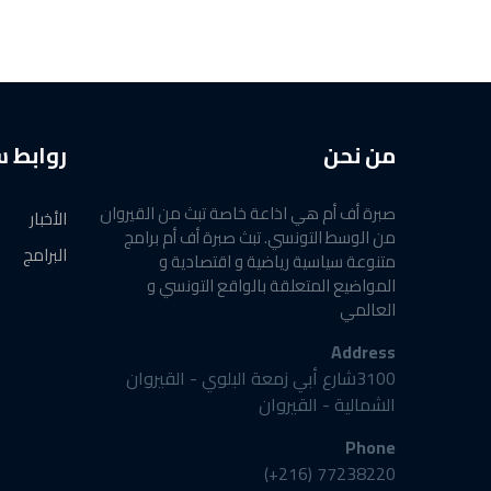
من نحن
روابط 
صبرة أف أم هي اذاعة خاصة تبث من القيروان
الأخبار
من الوسط التونسي. تبث صبرة أف أم برامج
البرامج
متنوعة سياسية رياضية و اقتصادية و
المواضيع المتعلقة بالواقع التونسي و
العالمي
Address
3100شارع أبي زمعة البلوي - القيروان
الشمالية - القيروان
Phone
77238220 (216+)