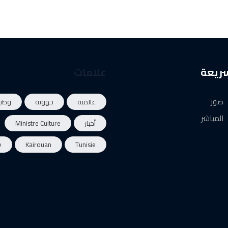
سريعة
علامات
صور
عالمية
جهوية
وطني
المباشر
أخبار
Ministre Culture
e
Kairouan
Tunisie