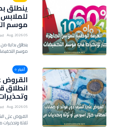
للملابس ا
موسم الت
05 Aug, 2026
ead
موسم التخفيضات
أخبار
القروض عل
انطلاق قب
وتحذيرات
05 Aug, 2026
ead
القروض على الشر
ثلاثة وتحذيرات 