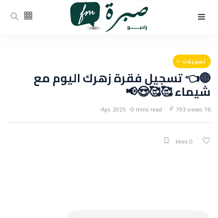
تسجيلات
🔴👈 تسجيل فقرة زهرك اليوم مع
شيماء 🥰🥰😍📢
0 mins read
793 views
16 Apr, 2025
0 likes